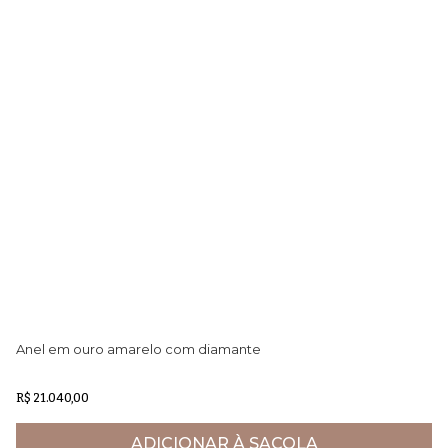
Anel em ouro amarelo com diamante
Pi
e 
R$ 21.040,00
R$
ADICIONAR À SACOLA