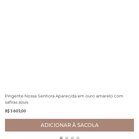
Pingente Nossa Senhora Aparecida em ouro amarelo com
Ga
safiras azuis
R$ 3.603,00
R$
ADICIONAR À SACOLA