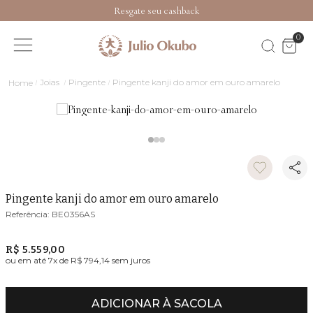
Resgate seu cashback
0
Joias
Pingente
Pingente kanji do amor em ouro amarelo
Pingente kanji do amor em ouro amarelo
BE0356AS
R$ 5.559,00
ou em até
7
x de
R$ 794,14
sem juros
ADICIONAR À SACOLA