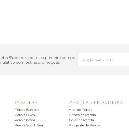
eceba 5% de desconto na primeira compra.
cumulativo com outras promoções
PÉROLAS
PÉROLA VERDADEIRA
Pérola Barroca
Anel de Pérola
Pérola Biwa
Brinco de Pérola
Pérola Keshi
Colar de Pérola
Pérola South Sea
Pingente de Pérola