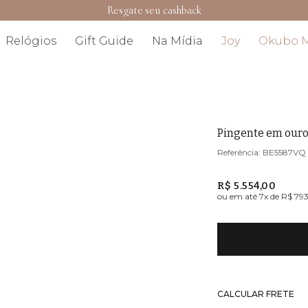
Resgate seu cashback
Relógios
Gift Guide
Na Mídia
Joy
Okubo 
Pingente em ouro
BE5587VQ
R$ 5.554,00
ou em até
7
x de
R$ 79
CALCULAR FRETE