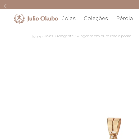
Joias
Coleções
Pérola
Joias
Pingente
Pingente em ouro rosé e pedra