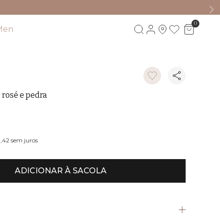
0
Men
Visite também
 rosé e pedra
3,42
sem juros
ADICIONAR À SACOLA