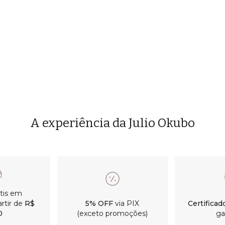
A experiência da Julio Okubo
átis em
rtir de
R$
5% OFF
via PIX
Certificad
0
(exceto promoções)
ga