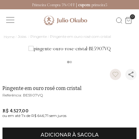
Primeira Compra 5% OFF |
cupom
: primeira5
0
Joias
Pingente
Pingente em ouro rosé com cristal
Pingente em ouro rosé com cristal
BE5907VQ
R$ 4.527,00
ou em até
7
x de
R$ 646,71
sem juros
ADICIONAR À SACOLA