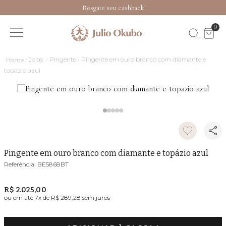
Resgate seu cashback
0
Joias
Pingente
Pingente em ouro branco com diamante e
topázio azul
Pingente em ouro branco com diamante e topázio azul
BE5868BT
R$ 2.025,00
ou em até
7
x de
R$ 289,28
sem juros