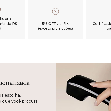
átis em
rtir de
R$
5% OFF
via PIX
Certificad
0
(exceto promoções)
ga
sonalizada
ua escolha,
lo que você procura.