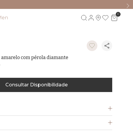
0
Men
Visite também
o amarelo com pérola diamante
W
Consultar Disponibilidade