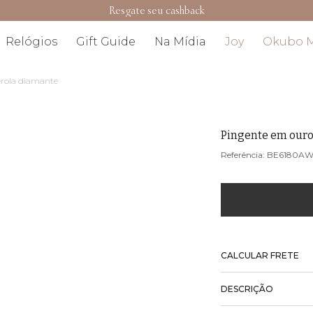
Resgate seu cashback
Relógios
Gift Guide
Na Mídia
Joy
Okubo 
rola diamante
Pingente em our
BE6180A
CALCULAR FRETE
DESCRIÇÃO