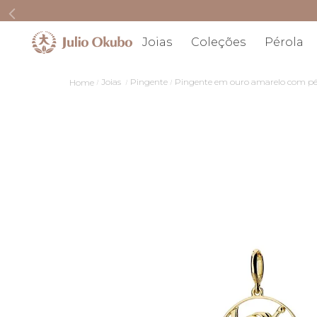
Joias
Coleções
Pérola
Joias
Pingente
Pingente em ouro amarelo com pé