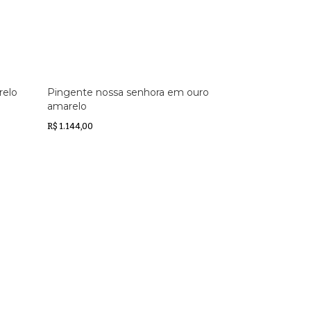
relo
Pingente nossa senhora em ouro
amarelo
R$ 1.144,00