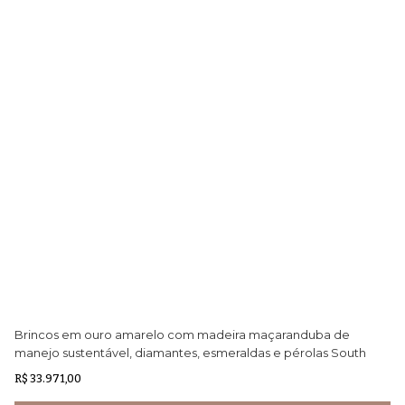
Brincos em ouro amarelo com madeira maçaranduba de
Br
manejo sustentável, diamantes, esmeraldas e pérolas South
ma
Sea Golden
R$ 33.971,00
R$