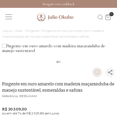
Resgate seu cashback
0
Joias
Pingente
Pingente em ouro amarelo com madeira
maçaranduba de manejo sustentável, esmeraldas e safiras
Pingente em ouro amarelo com madeira maçaranduba de
manejo sustentável, esmeraldas e safiras
BE5940AM
R$ 20.509,00
ou em até
7
x de
R$ 2.929,85
sem juros