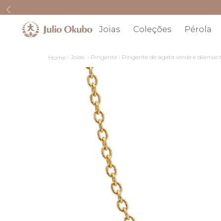
Joias
Coleções
Pérola
Joias
Pingente
Pingente de ágata verde e diaman