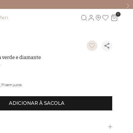
0
Men
Visite também
a verde e diamante
W
,71
sem juros
ADICIONAR À SACOLA