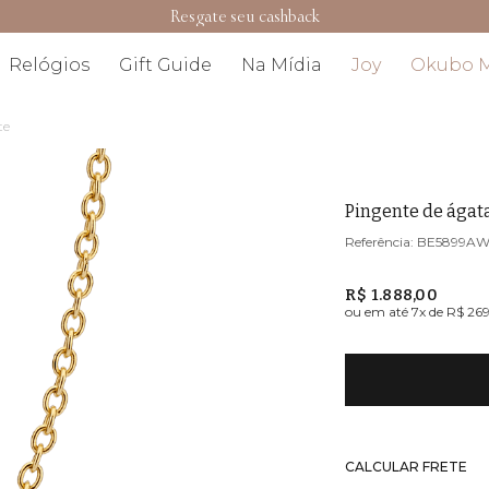
Resgate seu cashback
Relógios
Gift Guide
Na Mídia
Joy
Okubo 
te
Pingente de ágat
BE5899A
R$ 1.888,00
ou em até
7
x de
R$ 269
CALCULAR FRETE