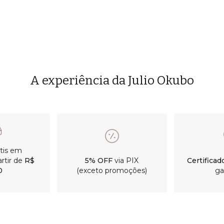
A experiência da Julio Okubo
átis em
rtir de
R$
5% OFF
via PIX
Certificad
0
(exceto promoções)
ga