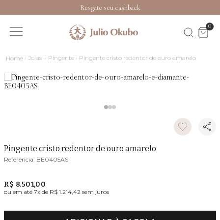
Resgate seu cashback
0
Joias
Pingente
Pingente cristo redentor de ouro amarelo
Pingente cristo redentor de ouro amarelo
BE0405AS
R$ 8.501,00
ou em até
7
x de
R$ 1.214,42
sem juros