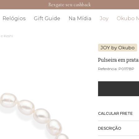
Resgate seu cashback
Relógios
Gift Guide
Na Mídia
Joy
Okubo 
 e Keshi
JOY by Okubo
Pulseira em prata
P0117BP
CALCULAR FRETE
DESCRIÇÃO