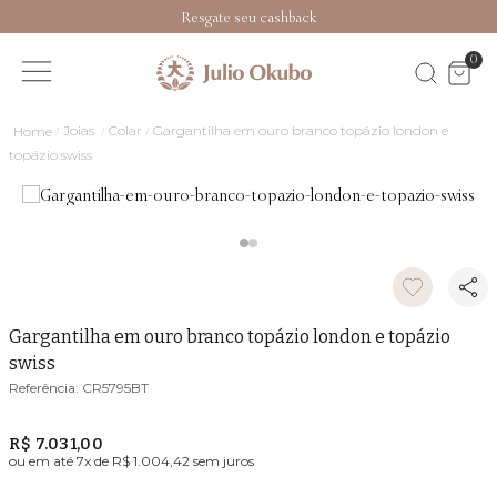
Resgate seu cashback
0
Joias
Colar
Gargantilha em ouro branco topázio london e
topázio swiss
Gargantilha em ouro branco topázio london e topázio
swiss
CR5795BT
R$ 7.031,00
ou em até
7
x de
R$ 1.004,42
sem juros