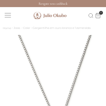
Resgate seu cashback
0
Joias
Colar
Gargantilha em ouro branco e 1 esmeralda