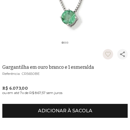
Gargantilha em ouro branco e 1 esmeralda
CR5650BE
R$ 6.073,00
ou em até
7
x de
R$ 867,57
sem juros
ADICIONAR À SACOLA