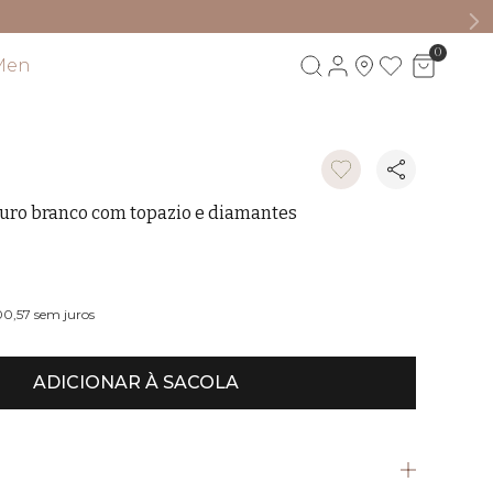
0
Men
Visite também
uro branco com topazio e diamantes
00,57
sem juros
ADICIONAR À SACOLA