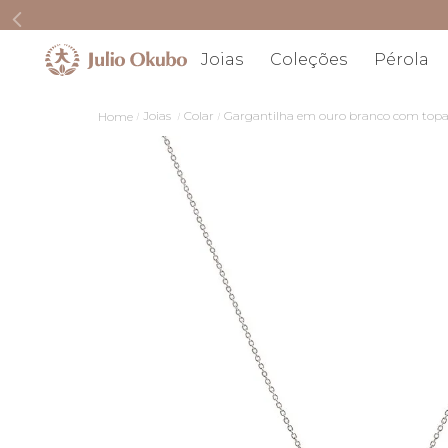
Joias
Coleções
Pérola
Joias
Colar
Gargantilha em ouro branco com topa