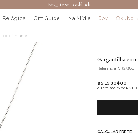
Resgate seu cashback
Relógios
Gift Guide
Na Mídia
Joy
Okubo 
zio e diamantes
Gargantilha em o
CR5738BT
R$ 13.304,00
ou em até
7
x de
R$ 1.9
CALCULAR FRETE