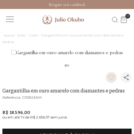
Resgate seu cashback
0
Joias
Colar
Gargantilha em ouro amarelo com diamantes e
pedras
Gargantilha em ouro amarelo com diamantes e pedras
CR5543AM
R$ 18.596,00
ou em até
7
x de
R$ 2.656,57
sem juros