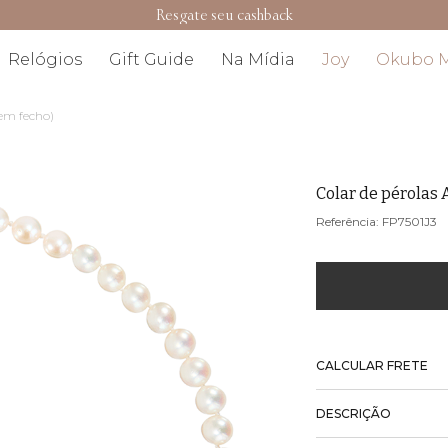
Resgate seu cashback
Relógios
Gift Guide
Na Mídia
Joy
Okubo 
sem fecho)
Colar de pérolas 
FP7501J3
CALCULAR FRETE
DESCRIÇÃO