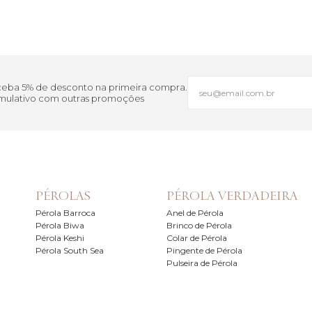
eceba 5% de desconto na primeira compra.
cumulativo com outras promoções
PÉROLAS
PÉROLA VERDADEIRA
Pérola Barroca
Anel de Pérola
Pérola Biwa
Brinco de Pérola
Pérola Keshi
Colar de Pérola
Pérola South Sea
Pingente de Pérola
Pulseira de Pérola