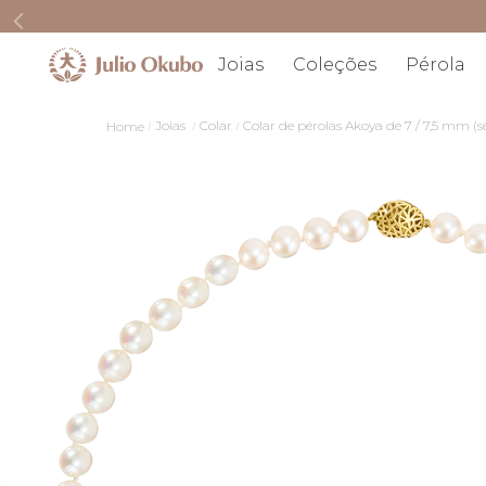
Joias
Coleções
Pérola
Joias
Colar
Colar de pérolas Akoya de 7 / 7,5 mm (