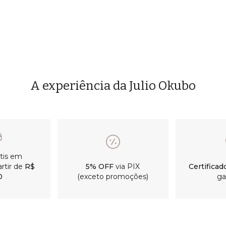
A experiência da Julio Okubo
átis em
rtir de
R$
5% OFF
via PIX
Certificad
0
(exceto promoções)
ga