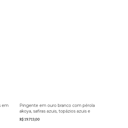
s em
Pingente em ouro branco com pérola
akoya, safiras azuis, topázios azuis e
peridotos
R$ 19.713,00