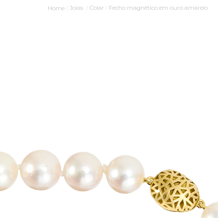
Joias
Colar
Fecho magnético em ouro amarelo