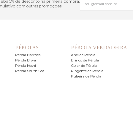
eceba 5% de desconto na primeira compra.
cumulativo com outras promoções
PÉROLAS
PÉROLA VERDADEIRA
Pérola Barroca
Anel de Pérola
Pérola Biwa
Brinco de Pérola
Pérola Keshi
Colar de Pérola
Pérola South Sea
Pingente de Pérola
Pulseira de Pérola