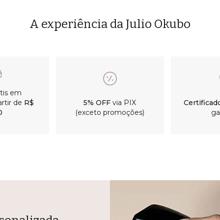
A experiência da Julio Okubo
átis em
rtir de
R$
5% OFF
via PIX
Certificad
0
(exceto promoções)
ga