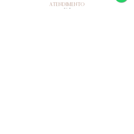
ATENDIMENTO
SAC
(11) 95618-0091
Horário de atendimento
Segunda a sexta-feira: das 9h às 18h
INSTITUCIONAL
PÉROLAS
PÉROLA VERDADEIRA
CASAMENTO