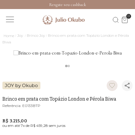
Resgate seu cashback
0
Joy
Brinco Joy
Brinco em prata com Topázio London e Pérola
Biwa
JOY by Okubo
Brinco em prata com Topázio London e Pérola Biwa
E0133BTP
R$ 3.215,00
ou em até
7
x de
R$ 459,28
sem juros