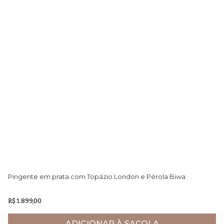
Pingente em prata com Topázio London e Pérola Biwa
Co
R$ 1.899,00
R$
ADICIONAR À SACOLA