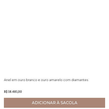
Anel em ouro branco e ouro amarelo com diamantes
An
R$ 18.481,00
R$
ADICIONAR À SACOLA