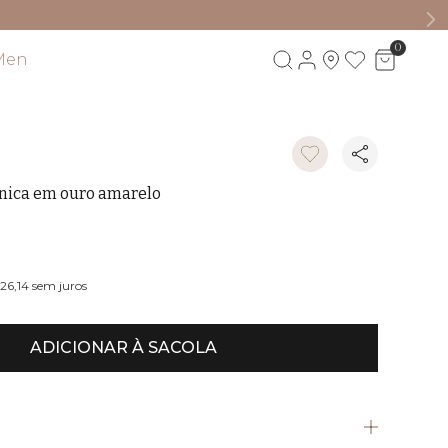
0
Men
Visite também
nica em ouro amarelo
26,14
sem juros
ADICIONAR À SACOLA