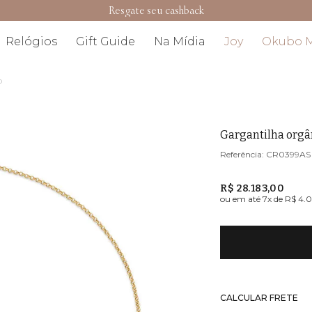
Resgate seu cashback
Relógios
Gift Guide
Na Mídia
Joy
Okubo 
o
Gargantilha orgâ
CR0399AS
R$ 28.183,00
ou em até
7
x de
R$ 4.0
CALCULAR FRETE