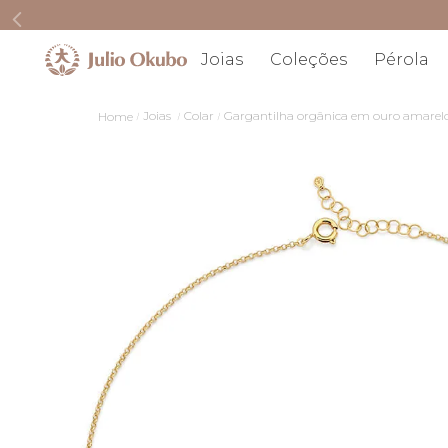
Joias
Coleções
Pérola
Joias
Colar
Gargantilha orgânica em ouro amarel