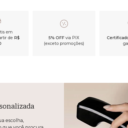
átis em
rtir de
R$
5% OFF
via PIX
Certificad
0
(exceto promoções)
ga
sonalizada
ua escolha,
lo que você procura.