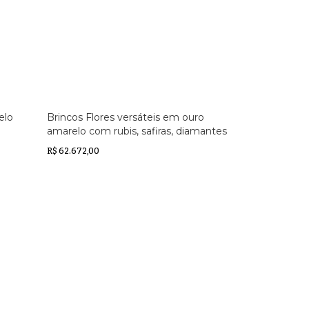
elo
Brincos Flores versáteis em ouro
amarelo com rubis, safiras, diamantes
e pérolas Akoya
R$ 62.672,00