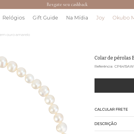
Resgate seu cashback
Relógios
Gift Guide
Na Mídia
Joy
Okubo 
l em ouro amarelo
Colar de pérolas
CP6415AW
CALCULAR FRETE
DESCRIÇÃO