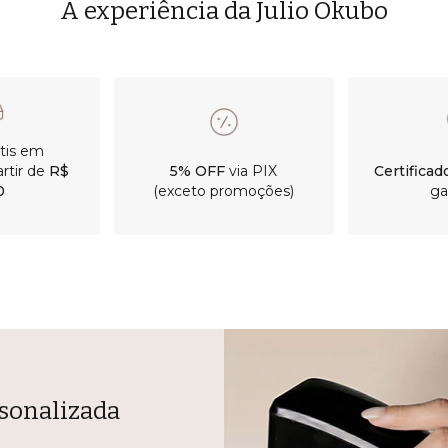
A experiência da Julio Okubo
átis em
rtir de
R$
5% OFF
via PIX
Certificad
0
(exceto promoções)
ga
sonalizada