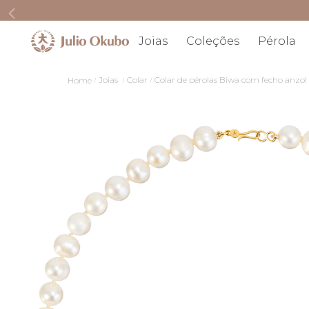
Joias
Coleções
Pérola
Joias
Colar
Colar de pérolas Biwa com fecho anzo