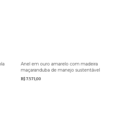
la
Anel em ouro amarelo com madeira
maçaranduba de manejo sustentável
e pérola Biwa
R$ 7.571,00