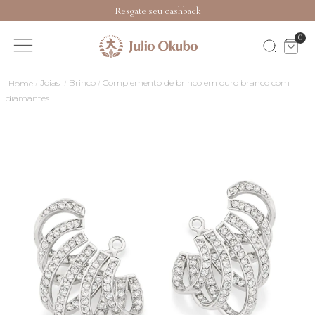
Resgate seu cashback
0
Joias
Brinco
Complemento de brinco em ouro branco com
diamantes