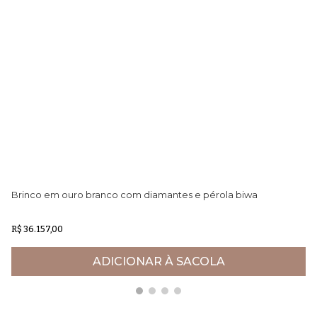
Brinco em ouro branco com diamantes e pérola biwa
Br
R$ 36.157,00
R$
ADICIONAR À SACOLA