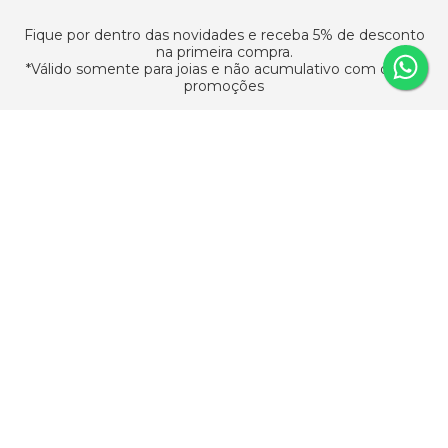
Fique por dentro das novidades e receba 5% de desconto
na primeira compra.
*Válido somente para joias e não acumulativo com outras
promoções
Assinar
ATENDIMENTO
SAC
(11) 95618-0091
Horário de atendimento
Segunda a sexta-feira: das 9h às 18h