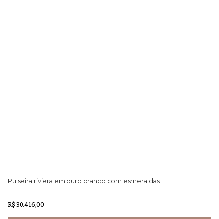
Pulseira riviera em ouro branco com esmeraldas
Co
R$ 30.416,00
R$