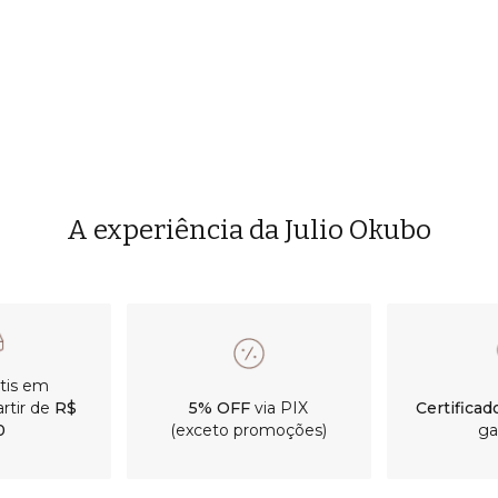
A experiência da Julio Okubo
átis em
rtir de
R$
5% OFF
via PIX
Certificad
0
(exceto promoções)
ga