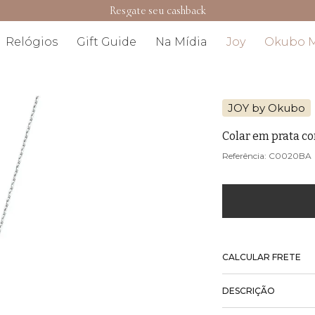
Resgate seu cashback
Relógios
Gift Guide
Na Mídia
Joy
Okubo 
JOY by Okubo
Colar em prata c
C0020BA
CALCULAR FRETE
DESCRIÇÃO