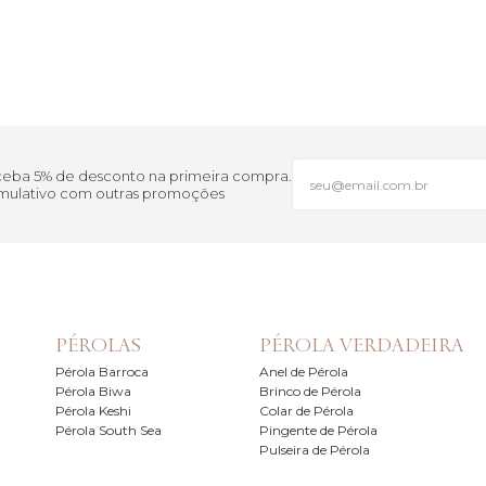
eceba 5% de desconto na primeira compra.
cumulativo com outras promoções
PÉROLAS
PÉROLA VERDADEIRA
Pérola Barroca
Anel de Pérola
Pérola Biwa
Brinco de Pérola
Pérola Keshi
Colar de Pérola
Pérola South Sea
Pingente de Pérola
Pulseira de Pérola