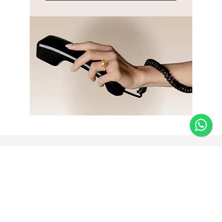
Newsletter
Fique por dentro das novidades e receba 5% de desconto
na primeira compra.
*Válido somente para joias e não acumulativo com outras
promoções