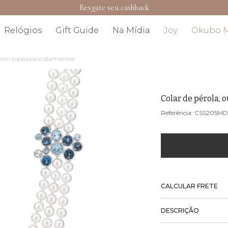
Resgate seu cashback
Relógios
Gift Guide
Na Mídia
Joy
Okubo 
 com topázios e diamantes
Colar de pérola, 
CSS205M
CALCULAR FRETE
DESCRIÇÃO