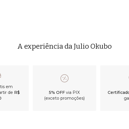
A experiência da Julio Okubo
átis em
rtir de
R$
5% OFF
via PIX
Certificad
0
(exceto promoções)
ga