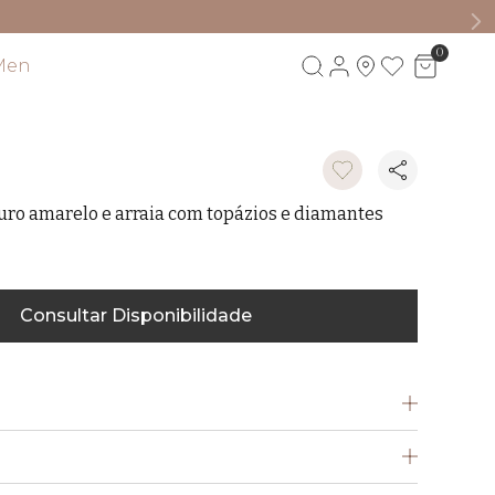
0
Men
Visite também
ouro amarelo e arraia com topázios e diamantes
D
Consultar Disponibilidade