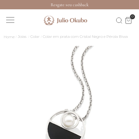
Resgate seu cashback
0
Joias
Colar
Colar em prata com Cristal Negro e Pérola Biwa