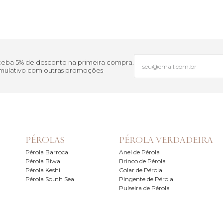
eceba 5% de desconto na primeira compra.
cumulativo com outras promoções
PÉROLAS
PÉROLA VERDADEIRA
Pérola Barroca
Anel de Pérola
Pérola Biwa
Brinco de Pérola
Pérola Keshi
Colar de Pérola
Pérola South Sea
Pingente de Pérola
Pulseira de Pérola