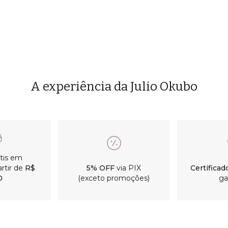
A experiência da Julio Okubo
átis em
rtir de
R$
5% OFF
via PIX
Certificad
0
(exceto promoções)
ga