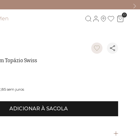
0
Men
Visite também
om Topázio Swiss
2,85
sem juros
ADICIONAR À SACOLA