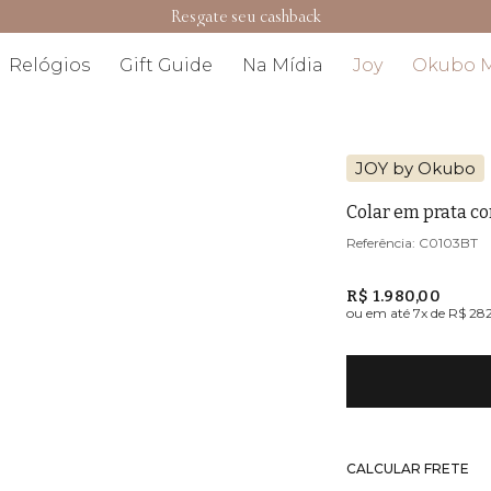
Resgate seu cashback
Relógios
Gift Guide
Na Mídia
Joy
Okubo 
JOY by Okubo
Colar em prata c
C0103BT
R$ 1.980,00
ou em até
7
x de
R$ 28
CALCULAR FRETE