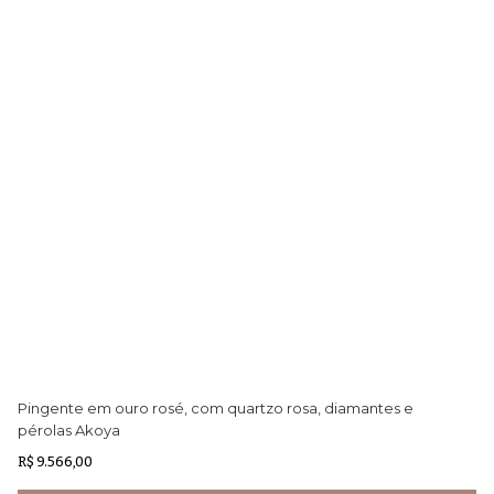
Pingente em ouro rosé, com quartzo rosa, diamantes e
An
pérolas Akoya
R$ 9.566,00
R$