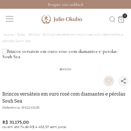
Resgate seu cashback
0
Joias
Brinco
Brincos versáteis em ouro rosé com diamantes e
pérolas Souh Sea
Brincos versáteis em ouro rosé com diamantes e pérolas
Souh Sea
BSS245VB
R$ 31.175,00
ou em até
7
x de
R$ 4.453,57
sem juros