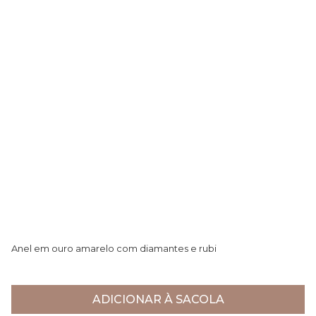
Anel em ouro amarelo com diamantes e rubi
An
R$ 24.755,00
R$
ADICIONAR À SACOLA