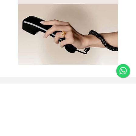
Newsletter
Fique por dentro das novidades e receba 5% de desconto
na primeira compra.
*Válido somente para joias e não acumulativo com outras
promoções