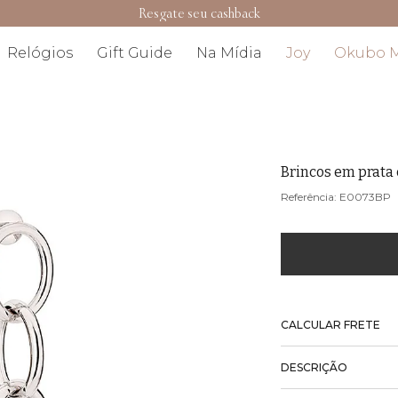
Resgate seu cashback
Relógios
Gift Guide
Na Mídia
Joy
Okubo 
Brincos em prata
E0073BP
CALCULAR FRETE
DESCRIÇÃO