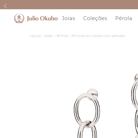
Joias
Coleções
Pérola
Joias
Brinco
Brincos em prata com pérolas