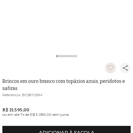
Brincos em ouro branco com topázios azuis, peridotos e
safiras
BC5870BM
R$ 21.595,00
ou em até
7
x de
R$ 3.085,00
sem juros
ADICIONAR À SACOLA