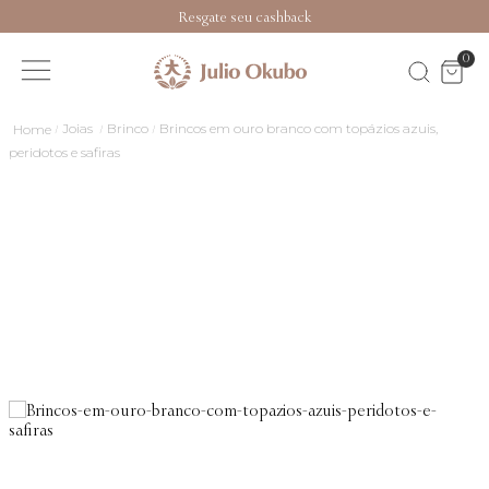
Resgate seu cashback
0
Joias
Brinco
Brincos em ouro branco com topázios azuis,
peridotos e safiras