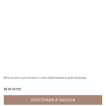
Brinco em ouro branco com diamantes e pérola biwa
Br
R$ 36.157,00
R$
ADICIONAR À SACOLA