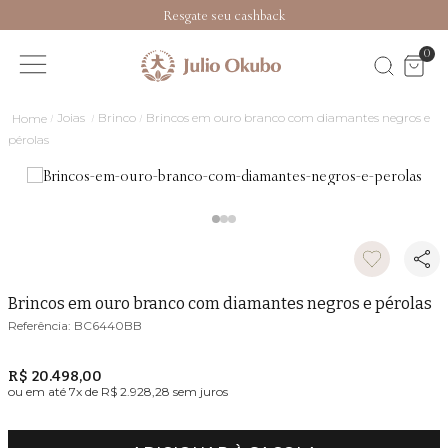
Resgate seu cashback
0
Joias
Brinco
Brincos em ouro branco com diamantes negros e
pérolas
Brincos em ouro branco com diamantes negros e pérolas
BC6440BB
R$ 20.498,00
ou em até
7
x de
R$ 2.928,28
sem juros