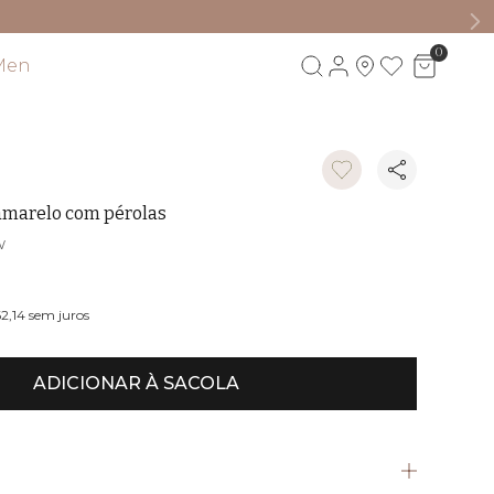
0
Men
Visite também
amarelo com pérolas
W
62,14
sem juros
ADICIONAR À SACOLA