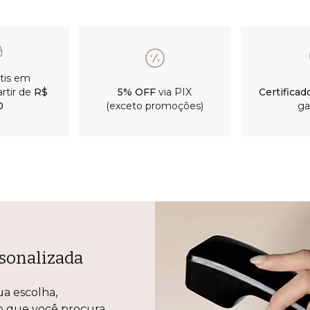
átis em
rtir de
R$
5% OFF
via PIX
Certificad
0
(exceto promoções)
ga
sonalizada
ua escolha,
lo que você procura.