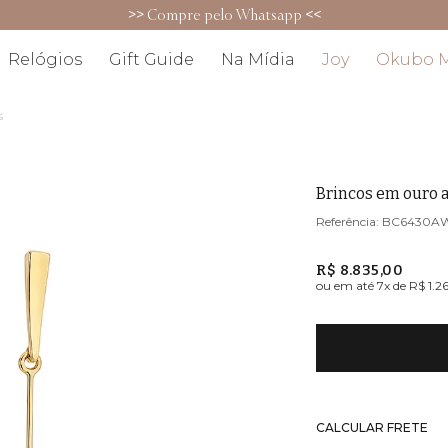
>>
Compre pelo Whatsapp
<<
Relógios
Gift Guide
Na Mídia
Joy
Okubo 
s
Brincos em ouro 
BC6430A
R$ 8.835,00
ou em até
7
x de
R$ 1.2
CALCULAR FRETE