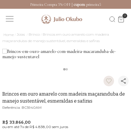
Primeira Compra 5% OFF |
cupom
: primeira5
0
Joias
Brinco
Brincos em ouro amarelo com madeira
maçaranduba de manejo sustentável, esmeraldas e safiras
Brincos em ouro amarelo com madeira maçaranduba de
manejo sustentável, esmeraldas e safiras
BC5940AM
R$ 33.866,00
ou em até
7
x de
R$ 4.838,00
sem juros