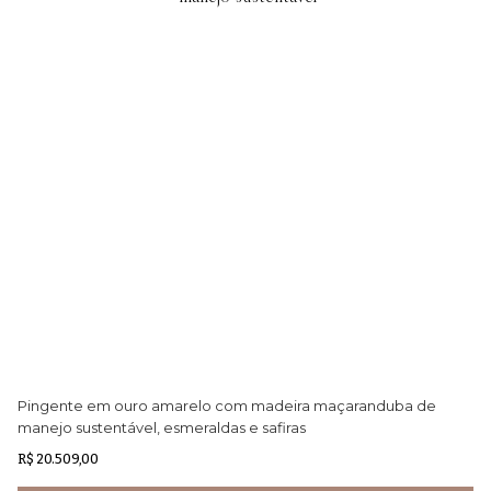
Pingente em ouro amarelo com madeira maçaranduba de
Pu
manejo sustentável, esmeraldas e safiras
R$ 20.509,00
R$