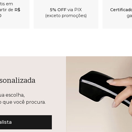
átis em
rtir de
R$
5% OFF
via PIX
Certificad
0
(exceto promoções)
ga
sonalizada
ua escolha,
lo que você procura.
lista