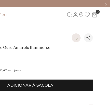
0
Men
Visite também
a e Ouro Amarelo Ilumine-se
W
98,42
sem juros
ADICIONAR À SACOLA