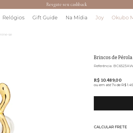
Resgate seu cashback
Relógios
Gift Guide
Na Mídia
Joy
Okubo 
mine-se
Brincos de Pérol
BC6523A
R$ 10.489,00
ou em até
7
x de
R$ 1.4
CALCULAR FRETE