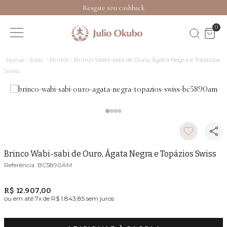
Resgate seu cashback
0
Joias
Brinco
Brinco Wabi-sabi de Ouro, Ágata Negra e Topázios
Swiss
Brinco Wabi-sabi de Ouro, Ágata Negra e Topázios Swiss
BC5890AM
R$ 12.907,00
ou em até
7
x de
R$ 1.843,85
sem juros