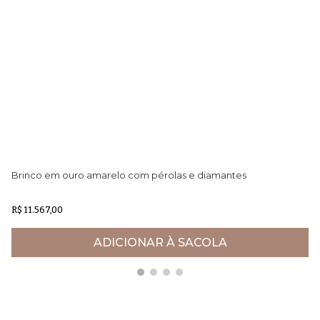
Brinco em ouro amarelo com pérolas e diamantes
Br
R$ 11.567,00
R$
ADICIONAR À SACOLA