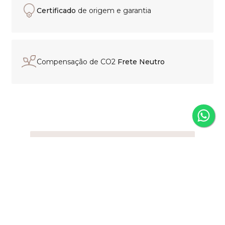
Certificado
de origem e garantia
Compensação de CO2
Frete Neutro
Experiência de compra
personalizada
Nosso time está pronto para
orientar sua escolha, esclarecer
dúvidas e localizar o modelo que