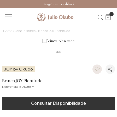
Resgate seu cashback
0
Joias
Brinco
Brinco JOY Plenitude
JOY by Okubo
Brinco JOY Plenitude
E0108BM
Consultar Disponibilidade