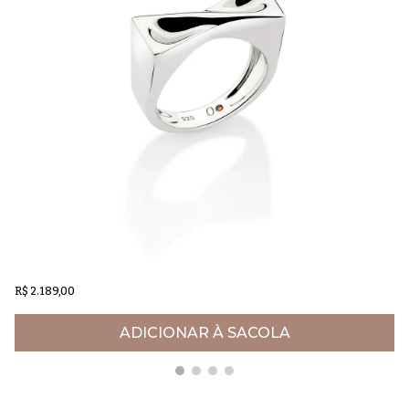
Anel de prata Joy
Br
R$ 2.189,00
R$
ADICIONAR À SACOLA