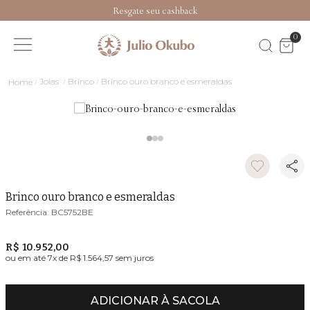
Resgate seu cashback
0
Joias
Brinco
Brinco ouro branco e esmeraldas
Brinco ouro branco e esmeraldas
BC5752BE
R$ 10.952,00
ou em até
7
x de
R$ 1.564,57
sem juros
ADICIONAR À SACOLA