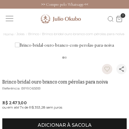
>>
Compre pelo Whatsapp
<<
0
Joias
Brinco
Brinco bridal ouro branco com pérolas para noiva
Brinco bridal ouro branco com pérolas para noiva
BPR065BB
R$ 2.473,00
ou em até
7
x de
R$ 353,28
sem juros
ADICIONAR À SACOLA