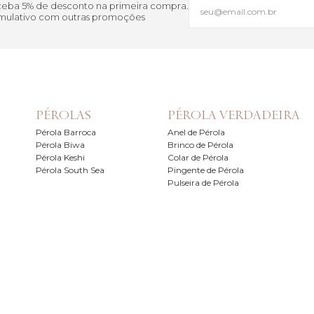
eceba 5% de desconto na primeira compra.
cumulativo com outras promoções
PÉROLAS
PÉROLA VERDADEIRA
Pérola Barroca
Anel de Pérola
Pérola Biwa
Brinco de Pérola
Pérola Keshi
Colar de Pérola
Pérola South Sea
Pingente de Pérola
Pulseira de Pérola