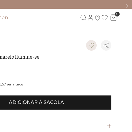
0
Men
Visite também
marelo Ilumine-se
5,57
sem juros
ADICIONAR À SACOLA