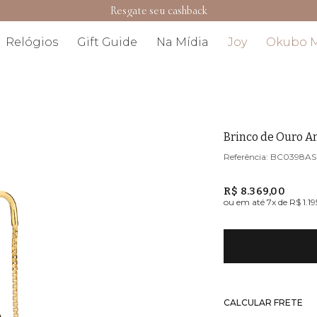
Resgate seu cashback
Relógios
Gift Guide
Na Mídia
Joy
Okubo 
Brinco de Ouro A
BC0398AS
R$ 8.369,00
ou em até
7
x de
R$ 1.19
CALCULAR FRETE