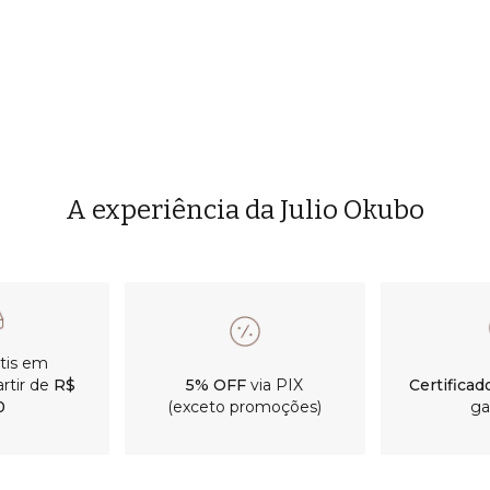
A experiência da Julio Okubo
átis em
rtir de
R$
5% OFF
via PIX
Certificad
0
(exceto promoções)
ga