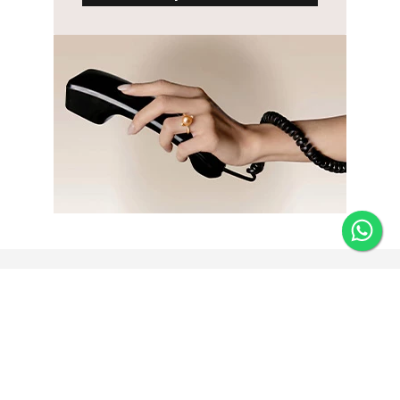
Newsletter
Fique por dentro das novidades e receba 5% de desconto
na primeira compra.
*Válido somente para joias e não acumulativo com outras
promoções