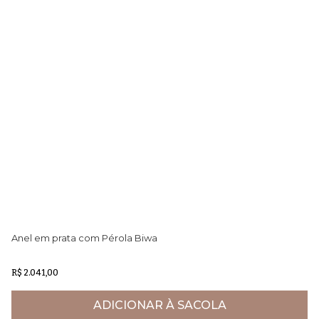
Anel em prata com Pérola Biwa
Br
R$ 2.041,00
R$
ADICIONAR À SACOLA