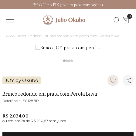
5% OFF no PIX (exceto para promoções)
0
Joias
Brinco
Brinco redondo em prata com Pérola Biwa
JOY by Okubo
Brinco redondo em prata com Pérola Biwa
E0128BP
R$ 2.034,00
ou em até
7
x de
R$ 290,57
sem juros