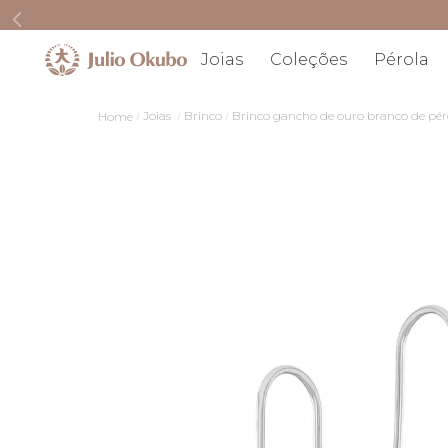
Joias
Coleções
Pérola
Joias
Brinco
Brinco gancho de ouro branco de pér