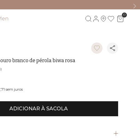
0
Men
Visite também
 ouro branco de pérola biwa rosa
R
,71
sem juros
ADICIONAR À SACOLA