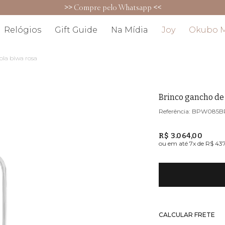
5% OFF no PIX (exceto para promoções)
Relógios
Gift Guide
Na Mídia
Joy
Okubo 
ola biwa rosa
Brinco gancho de
BPW085B
R$ 3.064,00
ou em até
7
x de
R$ 437
CALCULAR FRETE