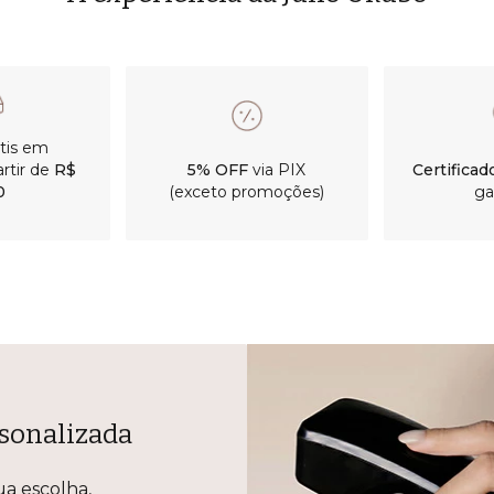
átis em
rtir de
R$
5% OFF
via PIX
Certificad
0
(exceto promoções)
ga
sonalizada
ua escolha,