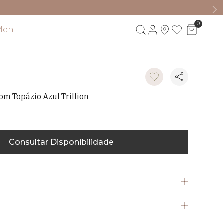
0
Men
Visite também
om Topázio Azul Trillion
Consultar Disponibilidade