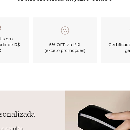
átis em
rtir de
R$
5% OFF
via PIX
Certificad
0
(exceto promoções)
ga
sonalizada
ua escolha,