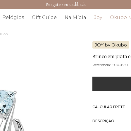
Resgate seu cashback
Relógios
Gift Guide
Na Mídia
Joy
Okubo 
llion
JOY by Okubo
Brinco em prata c
E0028BT
CALCULAR FRETE
DESCRIÇÃO