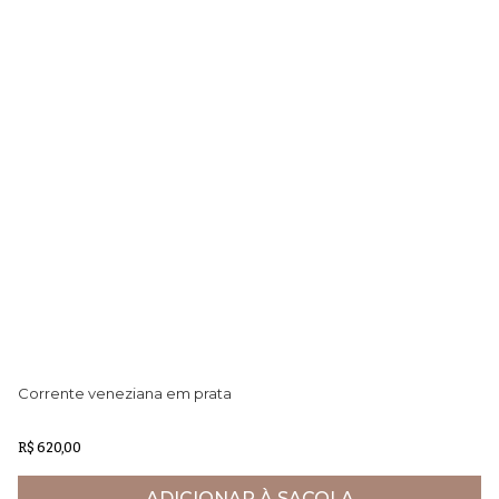
Corrente veneziana em prata
Pi
R$ 620,00
ADICIONAR À SACOLA