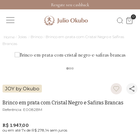
Resgate seu cashback
0
Joias
Brinco
Brinco em prata com Cristal Negro e Safiras
Brancas
JOY by Okubo
Brinco em prata com Cristal Negro e Safiras Brancas
E0082BM
R$ 1.947,00
ou em até
7
x de
R$ 278,14
sem juros