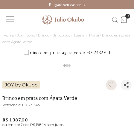
Resgate seu cashback
0
Joias
Brinco
Brinco em prata com Ágata Verde
JOY by Okubo
Brinco em prata com Ágata Verde
E0123BAV
R$ 1.387,00
ou em até
7
x de
R$ 198,14
sem juros