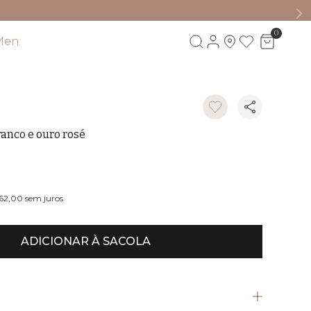
0
Men
Visite também
anco e ouro rosé
462,00
sem juros
ADICIONAR À SACOLA