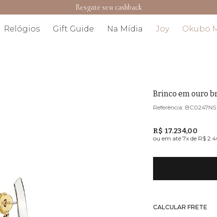
Resgate seu cashback
Relógios
Gift Guide
Na Mídia
Joy
Okubo 
Brinco em ouro br
BC0247NS
R$ 17.234,00
ou em até
7
x de
R$ 2.
CALCULAR FRETE