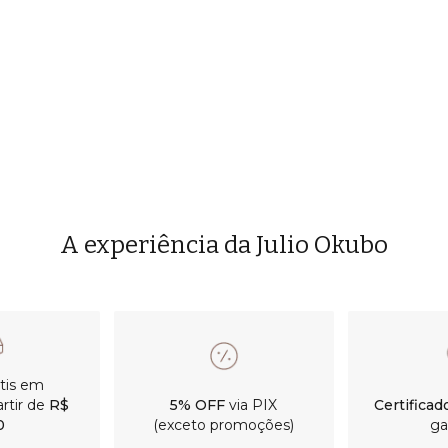
A experiência da Julio Okubo
átis em
rtir de
R$
5% OFF
via PIX
Certificad
0
(exceto promoções)
ga