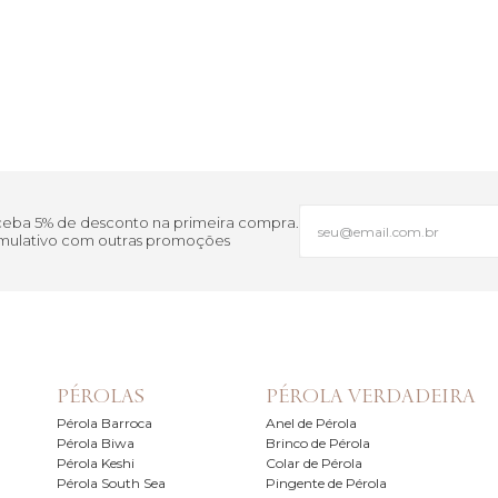
eceba 5% de desconto na primeira compra.
cumulativo com outras promoções
PÉROLAS
PÉROLA VERDADEIRA
Pérola Barroca
Anel de Pérola
Pérola Biwa
Brinco de Pérola
Pérola Keshi
Colar de Pérola
Pérola South Sea
Pingente de Pérola