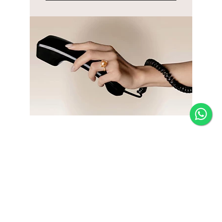
Newsletter
Fique por dentro das novidades e receba 5% de desconto
na primeira compra.
*Válido somente para joias e não acumulativo com outras
promoções